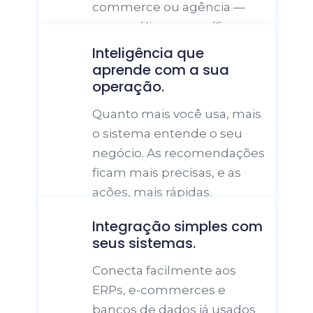
commerce ou agência — 
com análises específicas e 
aplicadas, sem 
Inteligência que 
generalizações.
aprende com a sua 
Quanto mais você usa, mais 
o sistema entende o seu 
negócio. As recomendações 
ficam mais precisas, e as 
ações, mais rápidas.
Integração simples com 
Conecta facilmente aos 
ERPs, e-commerces e 
bancos de dados já usados 