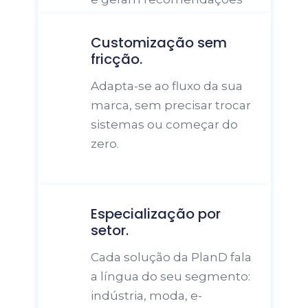
para sua equipe decidir com 
mais clareza.
Customização sem 
Adapta-se ao fluxo da sua 
marca, sem precisar trocar 
sistemas ou começar do 
Especialização por 
setor.
Cada solução da PlanD fala 
a língua do seu segmento: 
indústria, moda, e-